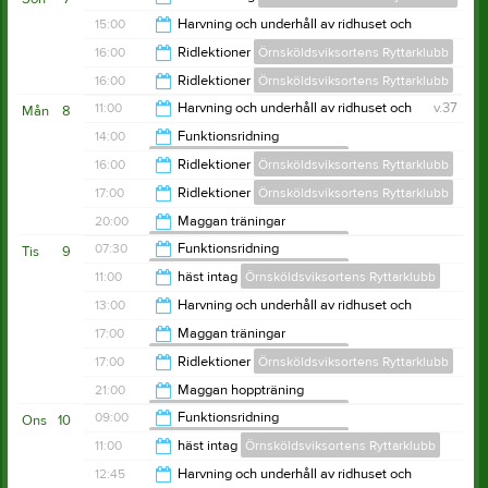
23:00
15:00
Harvning och underhåll av ridhuset och
utebanor sommartid
15:00
16:00
Ridlektioner
Örnsköldsviksortens Ryttarklubb
Örnsköldsviksortens Ryttarklubb
16:00
16:00
Ridlektioner
Örnsköldsviksortens Ryttarklubb
20:00
11:00
Harvning och underhåll av ridhuset och
v.37
Mån
8
utebanor sommartid
20:00
14:00
Funktionsridning
Örnsköldsviksortens Ryttarklubb
Örnsköldsviksortens Ryttarklubb
12:00
16:00
Ridlektioner
Örnsköldsviksortens Ryttarklubb
14:40
17:00
Ridlektioner
Örnsköldsviksortens Ryttarklubb
20:00
20:00
Maggan träningar
Örnsköldsviksortens Ryttarklubb
21:00
07:30
Funktionsridning
Tis
9
Örnsköldsviksortens Ryttarklubb
22:00
11:00
häst intag
Örnsköldsviksortens Ryttarklubb
09:30
13:00
Harvning och underhåll av ridhuset och
utebanor sommartid
11:35
17:00
Maggan träningar
Örnsköldsviksortens Ryttarklubb
Örnsköldsviksortens Ryttarklubb
14:00
17:00
Ridlektioner
Örnsköldsviksortens Ryttarklubb
21:00
21:00
Maggan hoppträning
Örnsköldsviksortens Ryttarklubb
21:00
09:00
Funktionsridning
Ons
10
Örnsköldsviksortens Ryttarklubb
22:00
11:00
häst intag
Örnsköldsviksortens Ryttarklubb
10:30
12:45
Harvning och underhåll av ridhuset och