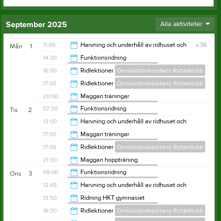
September 2025
Alla aktiviteter
11:00
Harvning och underhåll av ridhuset och
v.36
Mån
1
utebanor sommartid
14:00
Funktionsridning
Örnsköldsviksortens Ryttarklubb
Örnsköldsviksortens Ryttarklubb
12:00
16:00
Ridlektioner
Örnsköldsviksortens Ryttarklubb
14:40
17:00
Ridlektioner
Örnsköldsviksortens Ryttarklubb
20:00
20:00
Maggan träningar
Örnsköldsviksortens Ryttarklubb
21:00
07:30
Funktionsridning
Tis
2
Örnsköldsviksortens Ryttarklubb
22:00
13:00
Harvning och underhåll av ridhuset och
utebanor sommartid
09:30
17:00
Maggan träningar
Örnsköldsviksortens Ryttarklubb
Örnsköldsviksortens Ryttarklubb
14:00
17:00
Ridlektioner
Örnsköldsviksortens Ryttarklubb
21:00
21:00
Maggan hoppträning
Örnsköldsviksortens Ryttarklubb
21:00
09:00
Funktionsridning
Ons
3
Örnsköldsviksortens Ryttarklubb
22:00
12:45
Harvning och underhåll av ridhuset och
utebanor sommartid
10:30
13:50
Ridning HKT gymnasiet
Örnsköldsviksortens Ryttarklubb
Örnsköldsviksortens Ryttarklubb
13:45
16:00
Ridlektioner
Örnsköldsviksortens Ryttarklubb