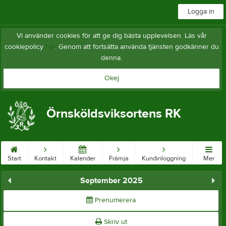
Logga in
Vi använder cookies för att ge dig bästa upplevelsen. Läs vår
cookiepolicy
här
. Genom att fortsätta använda tjänsten godkänner du
denna.
Okej
Örnsköldsviksortens RK
Start
Kontakt
Kalender
Främja
Kundinloggning
Mer
September 2025
Prenumerera
Skriv ut