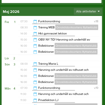
Maj 2026
Alla aktiviteter
07:30
Funktionsridning
v.18
Fre
1
Örnsköldsviksortens Ryttarklubb
08:30
Träning MEB
Örnsköldsviksortens Ryttarklubb
11:00
14:00
Hkt gymnasiet lektion
Örnsköldsviksortens Ryttarklubb
12:00
15:00
OBS! NY TID! Harvning och underhåll av
ridhuset och utebanor sommartid
15:00
16:00
Ridlektioner
Örnsköldsviksortens Ryttarklubb
Örnsköldsviksortens Ryttarklubb
16:00
16:00
Ridlektioner
Örnsköldsviksortens Ryttarklubb
18:00
Lör
2
19:00
08:00
Träning Maria L
Sön
3
Örnsköldsviksortens Ryttarklubb
15:00
Harvning och underhåll av ridhuset och
utebanor sommartid
12:00
16:00
Ridlektioner
Örnsköldsviksortens Ryttarklubb
Örnsköldsviksortens Ryttarklubb
16:00
16:00
Ridlektioner
Örnsköldsviksortens Ryttarklubb
20:00
07:30
Funktionsridning
v.19
Mån
4
Örnsköldsviksortens Ryttarklubb
20:00
11:00
Harvning och underhåll av ridhuset och
utebanor sommartid
09:30
11:00
Privatlektion LJ
Örnsköldsviksortens Ryttarklubb