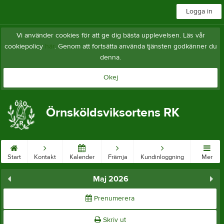
Logga in
Vi använder cookies för att ge dig bästa upplevelsen. Läs vår
cookiepolicy
här
. Genom att fortsätta använda tjänsten godkänner du
denna.
Okej
Örnsköldsviksortens RK
Start
Kontakt
Kalender
Främja
Kundinloggning
Mer
Maj 2026
Prenumerera
Skriv ut