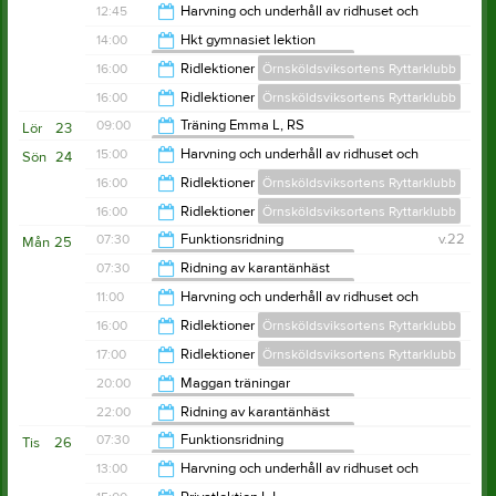
11:00
12:45
Harvning och underhåll av ridhuset och
utebanor sommartid
12:00
14:00
Hkt gymnasiet lektion
Örnsköldsviksortens Ryttarklubb
Örnsköldsviksortens Ryttarklubb
13:45
16:00
Ridlektioner
Örnsköldsviksortens Ryttarklubb
15:00
16:00
Ridlektioner
Örnsköldsviksortens Ryttarklubb
18:00
09:00
Träning Emma L, RS
Lör
23
Örnsköldsviksortens Ryttarklubb
19:00
15:00
Harvning och underhåll av ridhuset och
Sön
24
utebanor sommartid
10:00
16:00
Ridlektioner
Örnsköldsviksortens Ryttarklubb
Örnsköldsviksortens Ryttarklubb
16:00
16:00
Ridlektioner
Örnsköldsviksortens Ryttarklubb
20:00
07:30
Funktionsridning
v.22
Mån
25
Örnsköldsviksortens Ryttarklubb
20:00
07:30
Ridning av karantänhäst
Örnsköldsviksortens Ryttarklubb
09:30
11:00
Harvning och underhåll av ridhuset och
utebanor sommartid
08:30
16:00
Ridlektioner
Örnsköldsviksortens Ryttarklubb
Örnsköldsviksortens Ryttarklubb
12:00
17:00
Ridlektioner
Örnsköldsviksortens Ryttarklubb
20:00
20:00
Maggan träningar
Örnsköldsviksortens Ryttarklubb
21:00
22:00
Ridning av karantänhäst
Örnsköldsviksortens Ryttarklubb
22:00
07:30
Funktionsridning
Tis
26
Örnsköldsviksortens Ryttarklubb
23:00
13:00
Harvning och underhåll av ridhuset och
utebanor sommartid
09:30