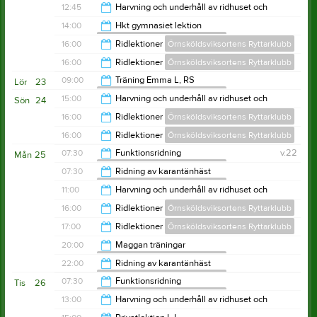
11:00
12:45
Harvning och underhåll av ridhuset och
utebanor sommartid
12:00
14:00
Hkt gymnasiet lektion
Örnsköldsviksortens Ryttarklubb
Örnsköldsviksortens Ryttarklubb
13:45
16:00
Ridlektioner
Örnsköldsviksortens Ryttarklubb
15:00
16:00
Ridlektioner
Örnsköldsviksortens Ryttarklubb
18:00
09:00
Träning Emma L, RS
Lör
23
Örnsköldsviksortens Ryttarklubb
19:00
15:00
Harvning och underhåll av ridhuset och
Sön
24
utebanor sommartid
10:00
16:00
Ridlektioner
Örnsköldsviksortens Ryttarklubb
Örnsköldsviksortens Ryttarklubb
16:00
16:00
Ridlektioner
Örnsköldsviksortens Ryttarklubb
20:00
07:30
Funktionsridning
v.22
Mån
25
Örnsköldsviksortens Ryttarklubb
20:00
07:30
Ridning av karantänhäst
Örnsköldsviksortens Ryttarklubb
09:30
11:00
Harvning och underhåll av ridhuset och
utebanor sommartid
08:30
16:00
Ridlektioner
Örnsköldsviksortens Ryttarklubb
Örnsköldsviksortens Ryttarklubb
12:00
17:00
Ridlektioner
Örnsköldsviksortens Ryttarklubb
20:00
20:00
Maggan träningar
Örnsköldsviksortens Ryttarklubb
21:00
22:00
Ridning av karantänhäst
Örnsköldsviksortens Ryttarklubb
22:00
07:30
Funktionsridning
Tis
26
Örnsköldsviksortens Ryttarklubb
23:00
13:00
Harvning och underhåll av ridhuset och
utebanor sommartid
09:30