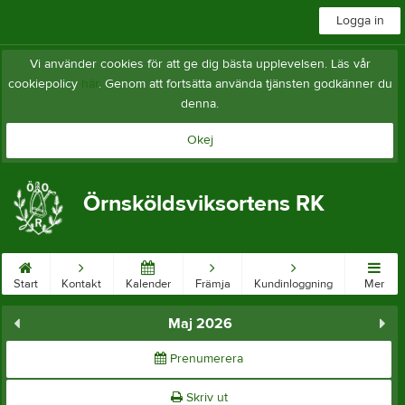
Logga in
Vi använder cookies för att ge dig bästa upplevelsen. Läs vår
cookiepolicy
här
. Genom att fortsätta använda tjänsten godkänner du
denna.
Okej
Örnsköldsviksortens RK
Start
Kontakt
Kalender
Främja
Kundinloggning
Mer
Maj 2026
Prenumerera
Skriv ut