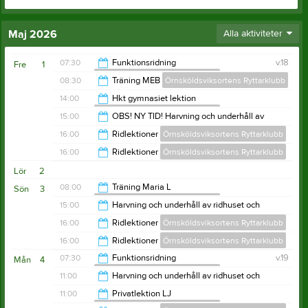
Maj 2026
Alla aktiviteter
07:30
Funktionsridning
v.18
Fre
1
Örnsköldsviksortens Ryttarklubb
08:30
Träning MEB
Örnsköldsviksortens Ryttarklubb
11:00
14:00
Hkt gymnasiet lektion
Örnsköldsviksortens Ryttarklubb
12:00
15:00
OBS! NY TID! Harvning och underhåll av
ridhuset och utebanor sommartid
15:00
16:00
Ridlektioner
Örnsköldsviksortens Ryttarklubb
Örnsköldsviksortens Ryttarklubb
16:00
16:00
Ridlektioner
Örnsköldsviksortens Ryttarklubb
18:00
Lör
2
19:00
08:00
Träning Maria L
Sön
3
Örnsköldsviksortens Ryttarklubb
15:00
Harvning och underhåll av ridhuset och
utebanor sommartid
12:00
16:00
Ridlektioner
Örnsköldsviksortens Ryttarklubb
Örnsköldsviksortens Ryttarklubb
16:00
16:00
Ridlektioner
Örnsköldsviksortens Ryttarklubb
20:00
07:30
Funktionsridning
v.19
Mån
4
Örnsköldsviksortens Ryttarklubb
20:00
11:00
Harvning och underhåll av ridhuset och
utebanor sommartid
09:30
11:00
Privatlektion LJ
Örnsköldsviksortens Ryttarklubb