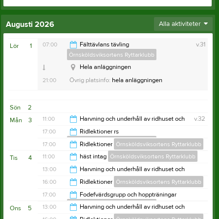
Augusti 2026
Alla aktiviteter
07:00
Fälttävlans tävling
v.31
Lör
1
Örnsköldsviksortens Ryttarklubb
Hela anläggningen
21:00
Övrig platsinfo:
hela anläggningen
Sön
2
11:00
Harvning och underhåll av ridhuset och
v.32
Mån
3
utebanor sommartid
17:00
Ridlektioner rs
Örnsköldsviksortens Ryttarklubb
Örnsköldsviksortens Ryttarklubb
12:00
17:00
Ridlektioner
Örnsköldsviksortens Ryttarklubb
20:00
11:00
häst intag
Örnsköldsviksortens Ryttarklubb
Tis
4
21:00
13:00
Harvning och underhåll av ridhuset och
utebanor sommartid
12:00
16:00
Ridlektioner
Örnsköldsviksortens Ryttarklubb
Örnsköldsviksortens Ryttarklubb
14:00
17:00
Fodefvärdsgrupp och hoppträningar
Örnsköldsviksortens Ryttarklubb
21:00
13:00
Harvning och underhåll av ridhuset och
Ons
5
utebanor sommartid
22:00