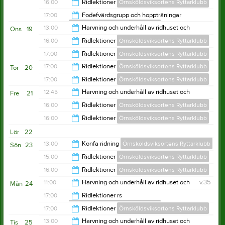
21:00
16:00
Ridlektioner
Örnsköldsviksortens Ryttarklubb
Örnsköldsviksortens Ryttarklubb
14:00
17:00
Fodefvärdsgrupp och hoppträningar
Örnsköldsviksortens Ryttarklubb
21:00
13:00
Harvning och underhåll av ridhuset och
Ons
19
utebanor sommartid
22:00
16:00
Ridlektioner
Örnsköldsviksortens Ryttarklubb
Örnsköldsviksortens Ryttarklubb
14:00
17:00
Ridlektioner
Örnsköldsviksortens Ryttarklubb
20:00
17:00
Ridlektioner
Örnsköldsviksortens Ryttarklubb
Tor
20
21:00
17:00
Ridlektioner
Örnsköldsviksortens Ryttarklubb
21:00
12:45
Harvning och underhåll av ridhuset och
Fre
21
utebanor sommartid
21:00
16:00
Ridlektioner
Örnsköldsviksortens Ryttarklubb
Örnsköldsviksortens Ryttarklubb
13:45
16:00
Ridlektioner
Örnsköldsviksortens Ryttarklubb
18:00
Lör
22
19:00
13:00
Konfa ridning
Örnsköldsviksortens Ryttarklubb
Sön
23
15:00
Ridlektioner
Örnsköldsviksortens Ryttarklubb
15:00
16:00
Ridlektioner
Örnsköldsviksortens Ryttarklubb
20:00
11:00
Harvning och underhåll av ridhuset och
v.35
Mån
24
utebanor sommartid
20:00
17:00
Ridlektioner rs
Örnsköldsviksortens Ryttarklubb
Örnsköldsviksortens Ryttarklubb
12:00
17:00
Ridlektioner
Örnsköldsviksortens Ryttarklubb
20:00
13:00
Harvning och underhåll av ridhuset och
Tis
25