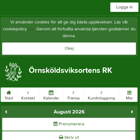
Logga in
Vi använder cookies för att ge dig bästa upplevelsen. Läs vår
cookiepolicy
här
. Genom att fortsätta använda tjänsten godkänner du
denna.
Okej
Örnsköldsviksortens RK
Start
Kontakt
Kalender
Främja
Kundinloggning
Mer
Augusti 2026
Prenumerera
Skriv ut