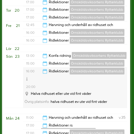
14:00
17:00
Ridlektioner
Örnsköldsviksortens Ryttarklubb
20:00
17:00
Ridlektioner
Örnsköldsviksortens Ryttarklubb
Tor
20
21:00
17:00
Ridlektioner
Örnsköldsviksortens Ryttarklubb
21:00
12:45
Harvning och underhåll av ridhuset och
Fre
21
utebanor sommartid
21:00
16:00
Ridlektioner
Örnsköldsviksortens Ryttarklubb
Örnsköldsviksortens Ryttarklubb
13:45
16:00
Ridlektioner
Örnsköldsviksortens Ryttarklubb
18:00
Lör
22
19:00
13:00
Konfa ridning
Örnsköldsviksortens Ryttarklubb
Sön
23
15:00
Ridlektioner
Örnsköldsviksortens Ryttarklubb
15:00
16:00
Ridlektioner
Örnsköldsviksortens Ryttarklubb
Örnsköldsviksortens Ryttarklubb
20:00
Halva ridhuset eller ute vid fint väder
20:00
Övrig platsinfo:
halva ridhuset ev ute vid fint väder
Halva ridhuset eller ute vid fint väder
Övrig platsinfo:
halva ridhuset ev ute vid fint väder
11:00
Harvning och underhåll av ridhuset och
v.35
Mån
24
utebanor sommartid
Övrig platsinfo:
Hela ridhuset alt ute vid fint väder
17:00
Ridlektioner rs
Örnsköldsviksortens Ryttarklubb
Örnsköldsviksortens Ryttarklubb
12:00
17:00
Ridlektioner
Örnsköldsviksortens Ryttarklubb