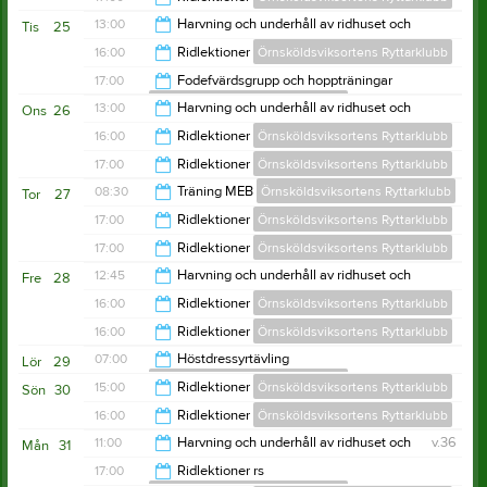
20:00
13:00
Harvning och underhåll av ridhuset och
Tis
25
utebanor sommartid
21:00
16:00
Ridlektioner
Örnsköldsviksortens Ryttarklubb
Örnsköldsviksortens Ryttarklubb
14:00
17:00
Fodefvärdsgrupp och hoppträningar
Örnsköldsviksortens Ryttarklubb
21:00
13:00
Harvning och underhåll av ridhuset och
Ons
26
utebanor sommartid
22:00
16:00
Ridlektioner
Örnsköldsviksortens Ryttarklubb
Örnsköldsviksortens Ryttarklubb
14:00
17:00
Ridlektioner
Örnsköldsviksortens Ryttarklubb
20:00
08:30
Träning MEB
Örnsköldsviksortens Ryttarklubb
Tor
27
21:00
17:00
Ridlektioner
Örnsköldsviksortens Ryttarklubb
11:30
17:00
Ridlektioner
Örnsköldsviksortens Ryttarklubb
21:00
12:45
Harvning och underhåll av ridhuset och
Fre
28
utebanor sommartid
21:00
16:00
Ridlektioner
Örnsköldsviksortens Ryttarklubb
Örnsköldsviksortens Ryttarklubb
13:45
16:00
Ridlektioner
Örnsköldsviksortens Ryttarklubb
18:00
07:00
Höstdressyrtävling
Lör
29
Örnsköldsviksortens Ryttarklubb
19:00
15:00
Ridlektioner
Örnsköldsviksortens Ryttarklubb
Sön
30
21:00
16:00
Ridlektioner
Örnsköldsviksortens Ryttarklubb
20:00
11:00
Harvning och underhåll av ridhuset och
v.36
Mån
31
utebanor sommartid
20:00
17:00
Ridlektioner rs