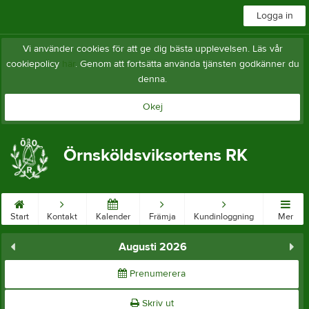
Logga in
Vi använder cookies för att ge dig bästa upplevelsen. Läs vår
cookiepolicy
här
. Genom att fortsätta använda tjänsten godkänner du
denna.
Okej
Örnsköldsviksortens RK
Start
Kontakt
Kalender
Främja
Kundinloggning
Mer
Augusti 2026
Prenumerera
Skriv ut