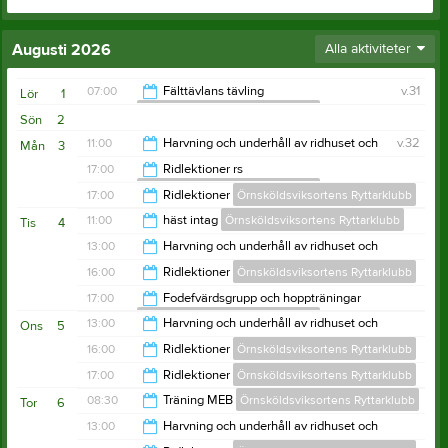
Augusti 2026
Alla aktiviteter
07:00
Fälttävlans tävling
v.31
Lör
1
Örnsköldsviksortens Ryttarklubb
Sön
2
21:00
11:00
Harvning och underhåll av ridhuset och
v.32
Mån
3
utebanor sommartid
17:00
Ridlektioner rs
Örnsköldsviksortens Ryttarklubb
Örnsköldsviksortens Ryttarklubb
12:00
17:00
Ridlektioner
Örnsköldsviksortens Ryttarklubb
20:00
11:00
häst intag
Örnsköldsviksortens Ryttarklubb
Tis
4
21:00
13:00
Harvning och underhåll av ridhuset och
utebanor sommartid
12:00
16:00
Ridlektioner
Örnsköldsviksortens Ryttarklubb
Örnsköldsviksortens Ryttarklubb
14:00
17:00
Fodefvärdsgrupp och hoppträningar
Örnsköldsviksortens Ryttarklubb
21:00
13:00
Harvning och underhåll av ridhuset och
Ons
5
utebanor sommartid
22:00
16:00
Ridlektioner
Örnsköldsviksortens Ryttarklubb
Örnsköldsviksortens Ryttarklubb
14:00
17:00
Ridlektioner
Örnsköldsviksortens Ryttarklubb
20:00
08:30
Träning MEB
Örnsköldsviksortens Ryttarklubb
Tor
6
21:00
13:00
Harvning och underhåll av ridhuset och
utebanor sommartid