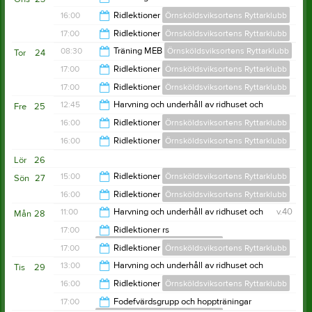
utebanor sommartid
22:00
16:00
Ridlektioner
Örnsköldsviksortens Ryttarklubb
Örnsköldsviksortens Ryttarklubb
14:00
17:00
Ridlektioner
Örnsköldsviksortens Ryttarklubb
20:00
08:30
Träning MEB
Örnsköldsviksortens Ryttarklubb
Tor
24
21:00
17:00
Ridlektioner
Örnsköldsviksortens Ryttarklubb
11:30
17:00
Ridlektioner
Örnsköldsviksortens Ryttarklubb
21:00
12:45
Harvning och underhåll av ridhuset och
Fre
25
utebanor sommartid
21:00
16:00
Ridlektioner
Örnsköldsviksortens Ryttarklubb
Örnsköldsviksortens Ryttarklubb
13:45
16:00
Ridlektioner
Örnsköldsviksortens Ryttarklubb
18:00
Lör
26
19:00
15:00
Ridlektioner
Örnsköldsviksortens Ryttarklubb
Sön
27
16:00
Ridlektioner
Örnsköldsviksortens Ryttarklubb
20:00
11:00
Harvning och underhåll av ridhuset och
v.40
Mån
28
utebanor sommartid
20:00
17:00
Ridlektioner rs
Örnsköldsviksortens Ryttarklubb
Örnsköldsviksortens Ryttarklubb
12:00
17:00
Ridlektioner
Örnsköldsviksortens Ryttarklubb
20:00
13:00
Harvning och underhåll av ridhuset och
Tis
29
utebanor sommartid
21:00
16:00
Ridlektioner
Örnsköldsviksortens Ryttarklubb
Örnsköldsviksortens Ryttarklubb
14:00
17:00
Fodefvärdsgrupp och hoppträningar