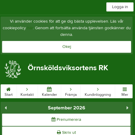
Logga in
Vi använder cookies för att ge dig bästa upplevelsen. Läs vår
cookiepolicy
här
. Genom att fortsätta använda tjänsten godkänner du
denna.
Okej
Örnsköldsviksortens RK
Start
Kontakt
Kalender
Främja
Kundinloggning
Mer
September 2026
Prenumerera
Skriv ut