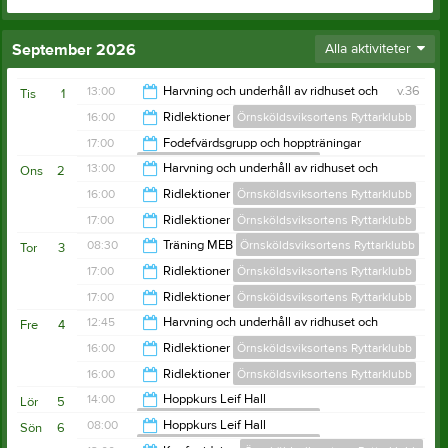
September 2026
Alla aktiviteter
13:00
Harvning och underhåll av ridhuset och
v.36
Tis
1
utebanor sommartid
16:00
Ridlektioner
Örnsköldsviksortens Ryttarklubb
Örnsköldsviksortens Ryttarklubb
14:00
17:00
Fodefvärdsgrupp och hoppträningar
Örnsköldsviksortens Ryttarklubb
21:00
13:00
Harvning och underhåll av ridhuset och
Ons
2
utebanor sommartid
22:00
16:00
Ridlektioner
Örnsköldsviksortens Ryttarklubb
Örnsköldsviksortens Ryttarklubb
14:00
17:00
Ridlektioner
Örnsköldsviksortens Ryttarklubb
20:00
08:30
Träning MEB
Örnsköldsviksortens Ryttarklubb
Tor
3
21:00
17:00
Ridlektioner
Örnsköldsviksortens Ryttarklubb
11:30
17:00
Ridlektioner
Örnsköldsviksortens Ryttarklubb
21:00
12:45
Harvning och underhåll av ridhuset och
Fre
4
utebanor sommartid
21:00
16:00
Ridlektioner
Örnsköldsviksortens Ryttarklubb
Örnsköldsviksortens Ryttarklubb
13:45
16:00
Ridlektioner
Örnsköldsviksortens Ryttarklubb
18:00
14:00
Hoppkurs Leif Hall
Lör
5
Örnsköldsviksortens Ryttarklubb
19:00
08:00
Hoppkurs Leif Hall
Sön
6
Örnsköldsviksortens Ryttarklubb