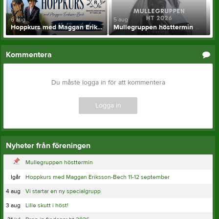
6 aug
5 aug
Hoppkurs med Maggan Eriksson-Bech 11-12 september
Mullegruppen hösttermin
Kommentera
Du måste logga in för att kommentera
Logga in
Nyheter från föreningen
Mullegruppen hösttermin
Igår
Hoppkurs med Maggan Eriksson-Bech 11-12 september
4 aug
Vi startar en ny specialgrupp
3 aug
Lille skutt i höst!