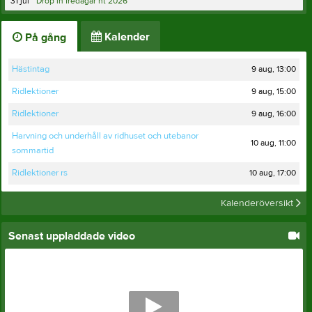
31 jul
Drop in fredagar ht 2026
Kalender
På gång
9 aug, 13:00
Hästintag
9 aug, 15:00
Ridlektioner
9 aug, 16:00
Ridlektioner
Harvning och underhåll av ridhuset och utebanor
10 aug, 11:00
sommartid
10 aug, 17:00
Ridlektioner rs
Kalenderöversikt
Senast uppladdade video