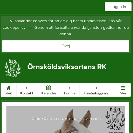
Logga in
Vi använder cookies för att ge dig bästa upplevelsen. Läs vår
cookiepolicy
här
. Genom att fortsätta använda tjänsten godkänner du
denna.
Okej
Örnsköldsviksortens RK
Start
Kontakt
Kalender
Främja
Kundinloggning
Mer