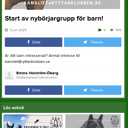
Start av nybörjargrupp för barn!
5 jun 2025
0
976
Dela
Tweeta
Är ditt barn intresserad? Anmäl intresse till
kansliet@ryttarklubben.se
Emma Holström-Öberg
Stallarbetare/ridinstruktör
Dela
Tweeta
Läs också