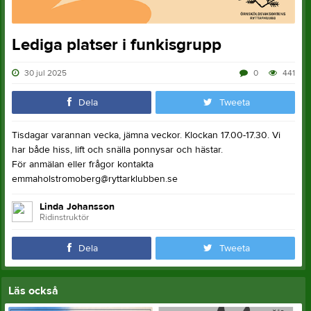
Lediga platser i funkisgrupp
30 jul 2025
0
441
Dela
Tweeta
Tisdagar varannan vecka, jämna veckor. Klockan 17.00-17.30. Vi
har både hiss, lift och snälla ponnysar och hästar.
För anmälan eller frågor kontakta
emmaholstromoberg@ryttarklubben.se
Linda Johansson
Ridinstruktör
Dela
Tweeta
Läs också