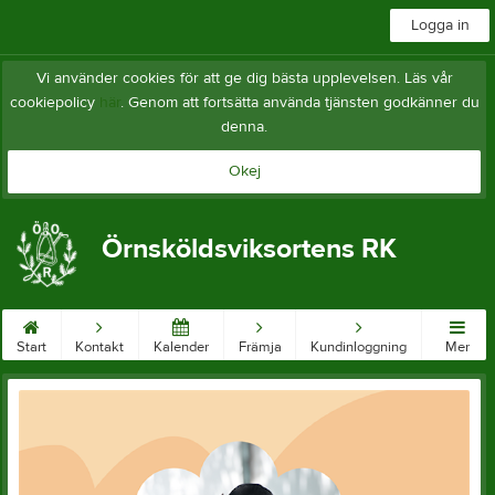
Logga in
Vi använder cookies för att ge dig bästa upplevelsen. Läs vår
cookiepolicy
här
. Genom att fortsätta använda tjänsten godkänner du
denna.
Okej
Örnsköldsviksortens RK
Start
Kontakt
Kalender
Främja
Kundinloggning
Mer