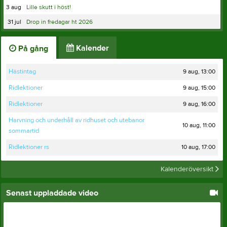
3 aug
Lille skutt i höst!
31 jul
Drop in fredagar ht 2026
Kalender
På gång
9 aug, 13:00
Hästintag
9 aug, 15:00
Ridlektioner
9 aug, 16:00
Ridlektioner
Harvning och underhåll av ridhuset och utebanor
10 aug, 11:00
sommartid
10 aug, 17:00
Ridlektioner rs
Kalenderöversikt
Senast uppladdade video