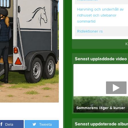
Harvning och underhåll av
ridhuset och utebanor
sommartid
Ridlektioner rs
K
Senast uppladdade video
Sommarens läger & kurser
Senast uppdaterade alb
Dela
Tweeta