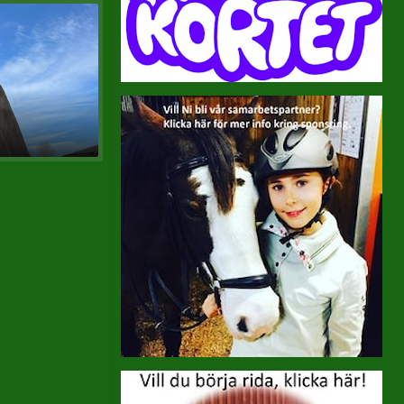
Ridinstruktörer
Frånvaroanmälan
Drop-in ridning
Specialgrupper
Teori
Utbildningsplan
Terminsplaneringar
Hästar
Ponnyer
Stallvärdar
Skötare
Mulle & Lilleskutt