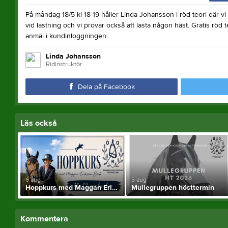
På måndag 18/5 kl 18-19 håller Linda Johansson i röd teori där v
vid lastning och vi provar också att lasta någon häst. Gratis röd teor
anmäl i kundinloggningen.
Linda Johansson
Ridinstruktör
Dela på Facebook
Läs också
6 aug
5 aug
Hoppkurs med Maggan Eriksson-Bech 11-12 september
Mullegruppen hösttermin
Kommentera