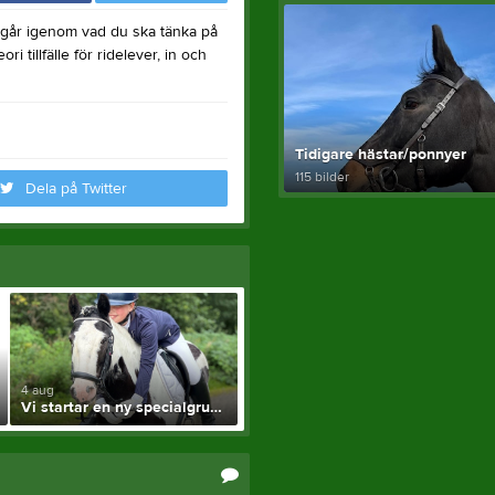
i går igenom vad du ska tänka på
i tillfälle för ridelever, in och
Tidigare hästar/ponnyer
115 bilder
Dela på Twitter
4 aug
Vi startar en ny specialgrupp