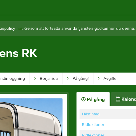
kiepolicy
här
. Genom att fortsätta använda tjänsten godkänner du denna.
tens RK
ndinloggning
Börja rida
På gång!
Avgifter
Kalend
På gång
Hästintag
Ridlektioner
Ridlektioner