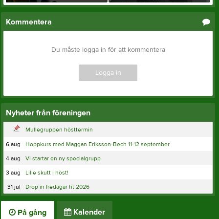
Kommentera
Du måste logga in för att kommentera
Logga in
Nyheter från föreningen
Mullegruppen hösttermin
6 aug
Hoppkurs med Maggan Eriksson-Bech 11-12 september
4 aug
Vi startar en ny specialgrupp
3 aug
Lille skutt i höst!
31 jul
Drop in fredagar ht 2026
Kalender
På gång