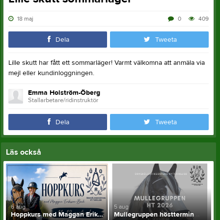
18 maj
0
409
Dela
Tweeta
Lille skutt har fått ett sommarläger! Varmt välkomna att anmäla via
mejl eller kundinloggningen.
Emma Holström-Öberg
Stallarbetare/ridinstruktör
Dela
Tweeta
Läs också
6 aug
5 aug
Hoppkurs med Maggan Eriksson-Bech 11-12 september
Mullegruppen hösttermin