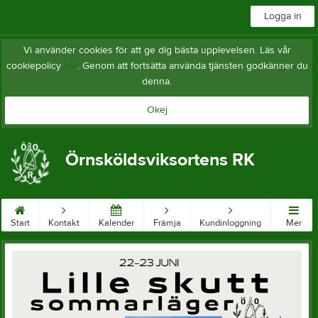
Logga in
Vi använder cookies för att ge dig bästa upplevelsen. Läs vår
cookiepolicy
här
. Genom att fortsätta använda tjänsten godkänner du
denna.
Okej
Örnsköldsviksortens RK
Start
Kontakt
Kalender
Främja
Kundinloggning
Mer