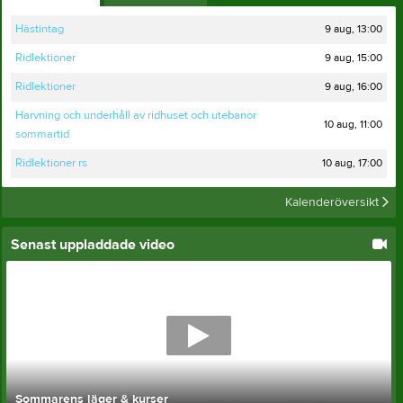
9 aug, 13:00
Hästintag
9 aug, 15:00
Ridlektioner
9 aug, 16:00
Ridlektioner
Harvning och underhåll av ridhuset och utebanor
10 aug, 11:00
sommartid
10 aug, 17:00
Ridlektioner rs
Kalenderöversikt
Senast uppladdade video
Sommarens läger & kurser