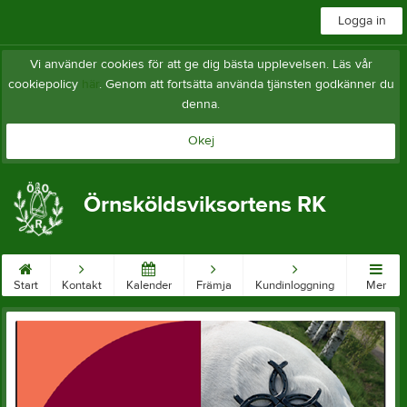
Logga in
Vi använder cookies för att ge dig bästa upplevelsen. Läs vår
cookiepolicy
här
. Genom att fortsätta använda tjänsten godkänner du
denna.
Okej
Örnsköldsviksortens RK
Start
Kontakt
Kalender
Främja
Kundinloggning
Mer