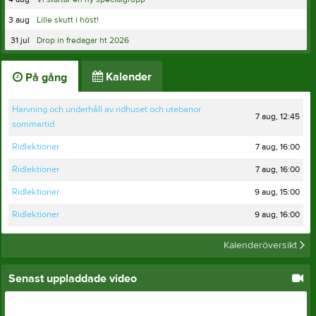
3 aug
Lille skutt i höst!
31 jul
Drop in fredagar ht 2026
Kalender
På gång
Harvning och underhåll av ridhuset och utebanor
7 aug, 12:45
sommartid
7 aug, 16:00
Ridlektioner
7 aug, 16:00
Ridlektioner
9 aug, 15:00
Ridlektioner
9 aug, 16:00
Ridlektioner
Kalenderöversikt
Senast uppladdade video