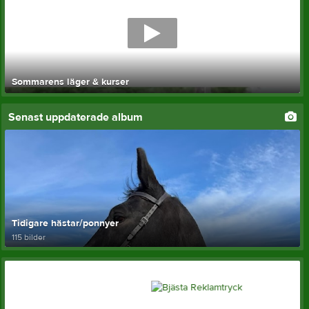
Sommarens läger & kurser
Senast uppdaterade album
Tidigare hästar/ponnyer
115 bilder