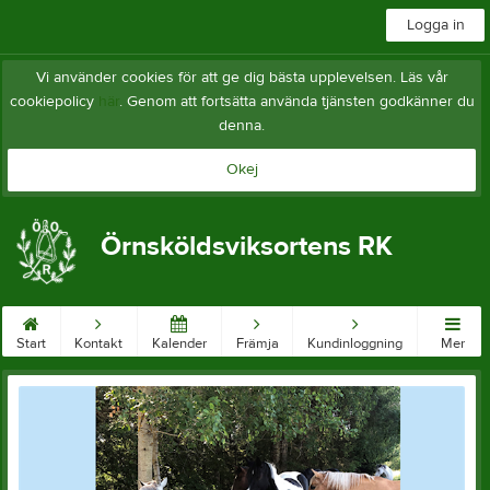
Logga in
Vi använder cookies för att ge dig bästa upplevelsen. Läs vår
cookiepolicy
här
. Genom att fortsätta använda tjänsten godkänner du
denna.
Okej
Örnsköldsviksortens RK
Start
Kontakt
Kalender
Främja
Kundinloggning
Mer