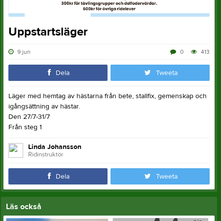
Uppstartsläger
9 jun
0
413
Dela
Tweeta
Läger med hemtag av hästarna från bete, stallfix, gemenskap och
igångsättning av hästar.
Den 27/7-31/7
Från steg 1
Linda Johansson
Ridinstruktör
Dela
Tweeta
Läs också