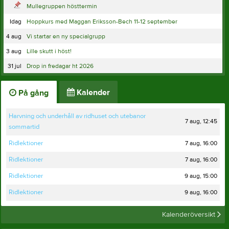
Mullegruppen hösttermin
Idag
Hoppkurs med Maggan Eriksson-Bech 11-12 september
4 aug
Vi startar en ny specialgrupp
3 aug
Lille skutt i höst!
31 jul
Drop in fredagar ht 2026
Kalender
På gång
Harvning och underhåll av ridhuset och utebanor
7 aug, 12:45
sommartid
7 aug, 16:00
Ridlektioner
7 aug, 16:00
Ridlektioner
9 aug, 15:00
Ridlektioner
9 aug, 16:00
Ridlektioner
Kalenderöversikt