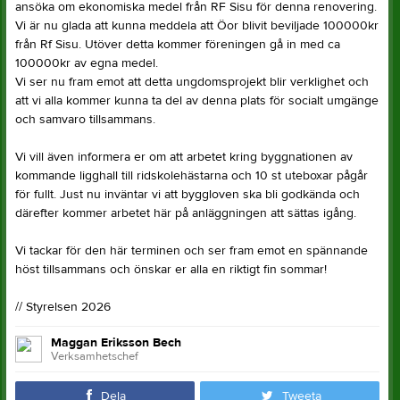
ansöka om ekonomiska medel från RF Sisu för denna renovering.
Vi är nu glada att kunna meddela att Öor blivit beviljade 100000kr
från Rf Sisu. Utöver detta kommer föreningen gå in med ca
100000kr av egna medel.
Vi ser nu fram emot att detta ungdomsprojekt blir verklighet och
att vi alla kommer kunna ta del av denna plats för socialt umgänge
och samvaro tillsammans.
Vi vill även informera er om att arbetet kring byggnationen av
kommande ligghall till ridskolehästarna och 10 st uteboxar pågår
för fullt. Just nu inväntar vi att byggloven ska bli godkända och
därefter kommer arbetet här på anläggningen att sättas igång.
Vi tackar för den här terminen och ser fram emot en spännande
höst tillsammans och önskar er alla en riktigt fin sommar!
// Styrelsen 2026
Maggan Eriksson Bech
Verksamhetschef
Dela
Tweeta