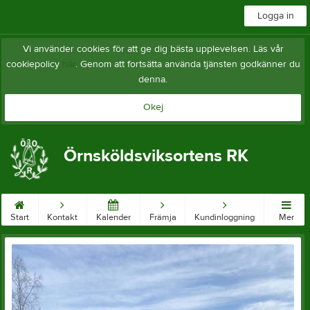
Logga in
Vi använder cookies för att ge dig bästa upplevelsen. Läs vår
cookiepolicy
här
. Genom att fortsätta använda tjänsten godkänner du
denna.
Okej
Örnsköldsviksortens RK
Start
Kontakt
Kalender
Främja
Kundinloggning
Mer