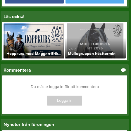
Läs också
6 aug
5 aug
Hoppkurs med Maggan Eriksson-Bech 11-12 september
Mullegruppen hösttermin
Kommentera
Du måste logga in för att kommentera
Logga in
Nyheter från föreningen