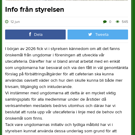
Info från styrelsen
12 jun
0
545
Dela
Tweeta
I början av 2026 fick vi i styrelsen kännedom om att det fanns
önskemål från ungdomar i föreningen att utveckla vår
utecafeteria. Därefter har vi bland annat arbetat med en enkät
som ungdomarna har besvarat och via den fått in väl genomtänkta
förslag på förbättringsåtgärder för att cafeterian ska kunna
användas oavsett väder och hur den skulle kunna bli både mer
trivsam, tillgänglig och inkluderande.
Vi instämmer med ungdomarna att detta är en mycket viktig
samlingsplats för alla medlemmar under de årstider då
verksamheten mestadels bedrivs utomhus och därav har vi
beslutat att rusta upp vår utecafeteria i linje med de behov och
önskemål som finns.
Tack vare ungdomarnas initiativ och tydliga målbild har vi i
styrelsen kunnat använda dessa underlag som grund för att