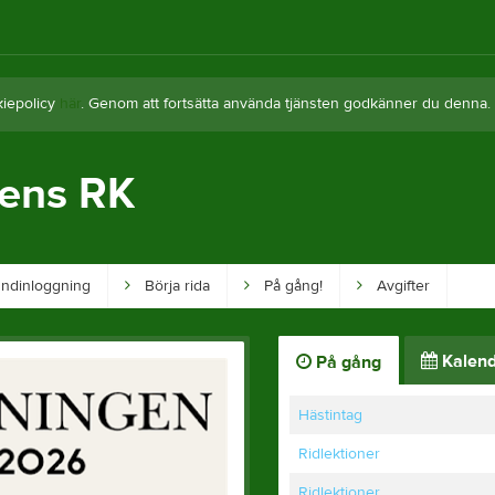
kiepolicy
här
. Genom att fortsätta använda tjänsten godkänner du denna.
tens RK
ndinloggning
Börja rida
På gång!
Avgifter
Kalend
På gång
Hästintag
Ridlektioner
Ridlektioner