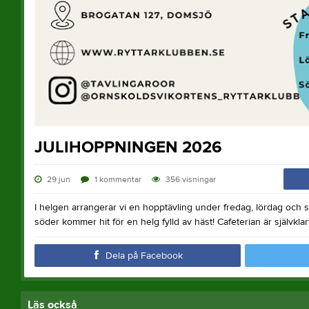
JULIHOPPNINGEN 2026
29 jun
1
kommentar
356
visningar
I helgen arrangerar vi en hopptävling under fredag, lördag och s
söder kommer hit för en helg fylld av häst! Cafeterian är självkl
Dela på Facebook
Läs också