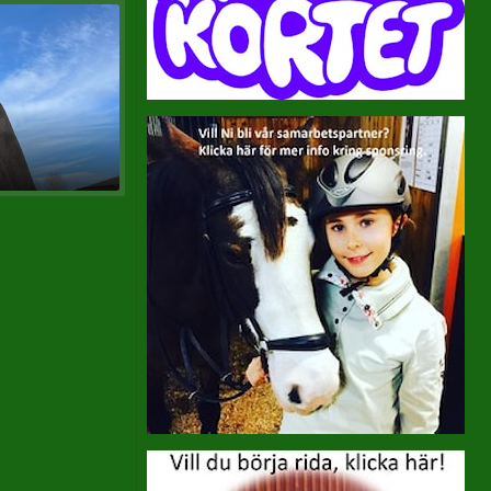
Ridinstruktörer
Frånvaroanmälan
Drop-in ridning
Specialgrupper
Teori
Utbildningsplan
Terminsplaneringar
Hästar
Ponnyer
Stallvärdar
Skötare
Mulle & Lilleskutt