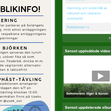
Harvning och underhåll av
ridhuset och utebanor
sommartid
Ridlektioner rs
K
Senast uppladdade video
Sommarens läger & kurser
Senast uppdaterade alb