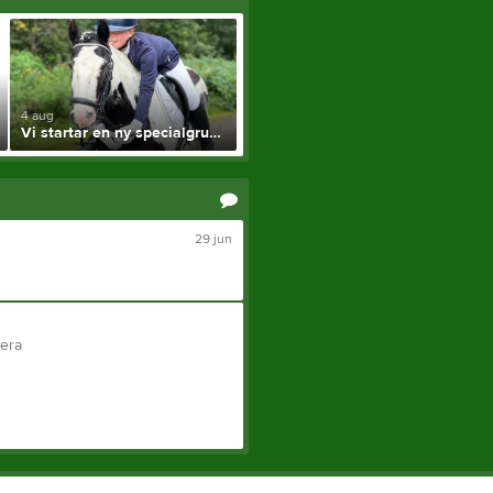
4 aug
Vi startar en ny specialgrupp
29 jun
tera