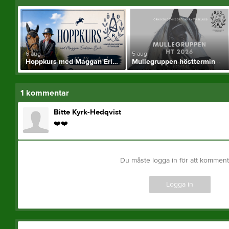
6 aug
5 aug
Hoppkurs med Maggan Eriksson-Bech 11-12 september
Mullegruppen hösttermin
1
kommentar
Bitte Kyrk-Hedqvist
❤️❤️
Du måste logga in för att kommen
Logga in